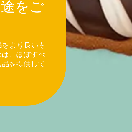
用途をご
品をより良いも
ientsは、ほぼすべ
製品を提供して