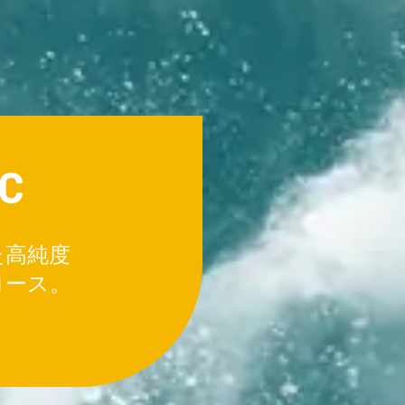
C
た高純度
ース。