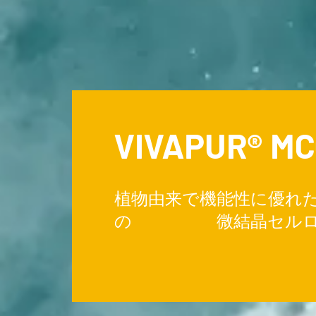
VIVAPUR® MC
植物由来で機能性に優れ
の 微結晶セルロ