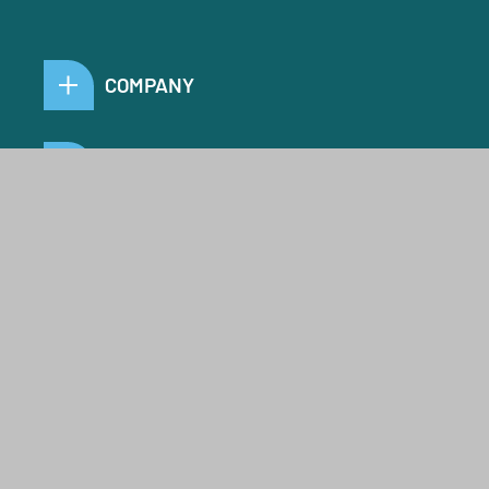
COMPANY
LIFE SCIENCE
FIBER SOLUTIONS
CONSUMER PRODUCTS
CAREER
All rights reserved // © 2026 J. RETTENMAIER &