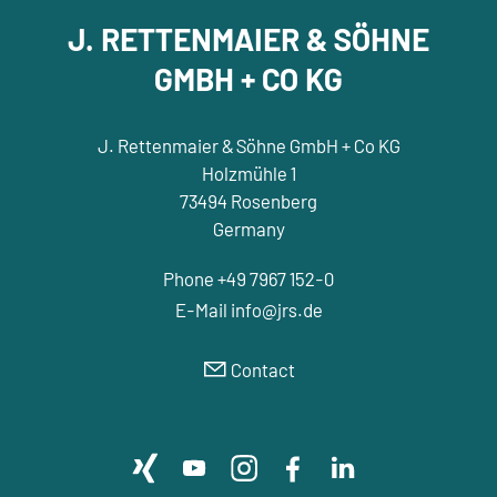
J. RETTENMAIER & SÖHNE
GMBH + CO KG
J. Rettenmaier & Söhne GmbH + Co KG
Holzmühle 1
73494 Rosenberg
Germany
Phone +49 7967 152-0
E-Mail
nf
jrs
d
Contact