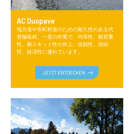
AC Duopave
地方道や市町村道のための耐久性のある代
替舗装材。一度の作業で、均等性、耐荷重
性、耐スキッド性が向上。信頼性、持続
性、経済性に優れています。
JETZT ENTDECKEN