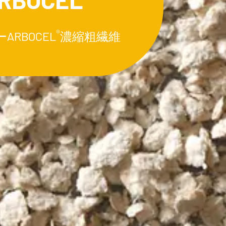
®
RBOCEL
濃縮粗繊維