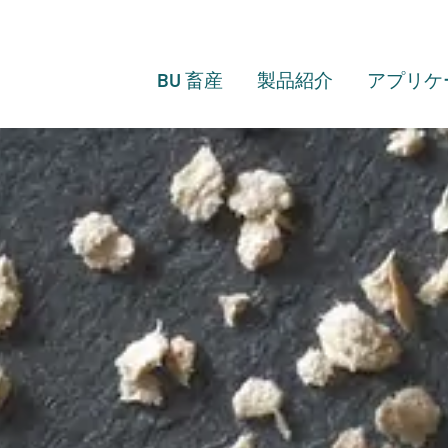
BU 畜産
製品紹介
アプリケ