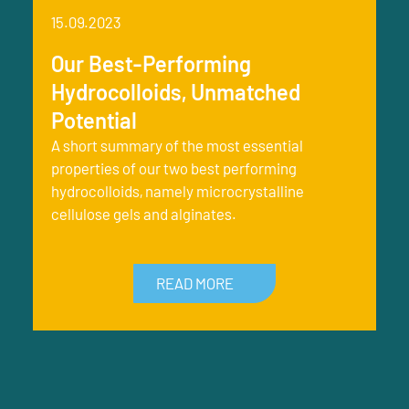
15.09.2023
Our Best-Performing
Hydrocolloids, Unmatched
Potential
A short summary of the most essential
properties of our two best performing
hydrocolloids, namely microcrystalline
cellulose gels and alginates.
READ MORE