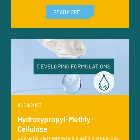
READ MORE
18.09.2023
Hydroxypropyl-Methly-
Cellulose
Due to its thermoreversible gelling properties,