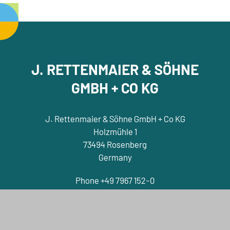
J. RETTENMAIER & SÖHNE
GMBH + CO KG
J. Rettenmaier & Söhne GmbH + Co KG
Holzmühle 1
73494 Rosenberg
Germany
Phone +49 7967 152-0
E-Mail
nf
jrs
d
Contact