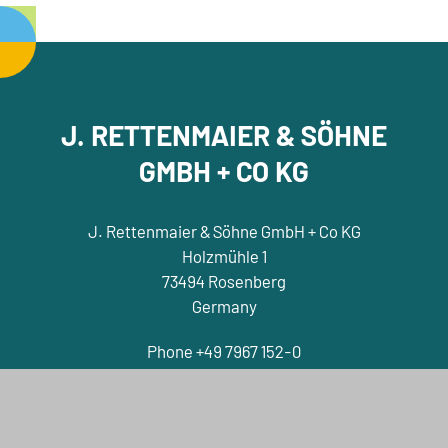
J. RETTENMAIER & SÖHNE
GMBH + CO KG
J. Rettenmaier & Söhne GmbH + Co KG
Holzmühle 1
73494 Rosenberg
Germany
Phone +49 7967 152-0
E-Mail
nf
jrs
d
Contact