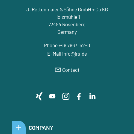
J. Rettenmaier & Söhne GmbH + Co KG
Holzmühle 1
73494 Rosenberg
Germany
Phone +49 7967 152-0
E-Mail
nf
jrs
d
Contact
COMPANY