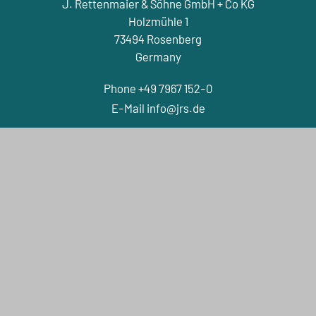
J. Rettenmaier & Söhne GmbH + Co KG
Holzmühle 1
73494 Rosenberg
Germany
Phone +49 7967 152-0
E-Mail
nf
jrs
d
Contact
COMPANY