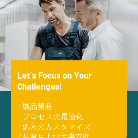
Let´s Focus on Your
Challenges!
製品開発
プロセスの最適化
処方のカスタマイズ
品質および文書管理