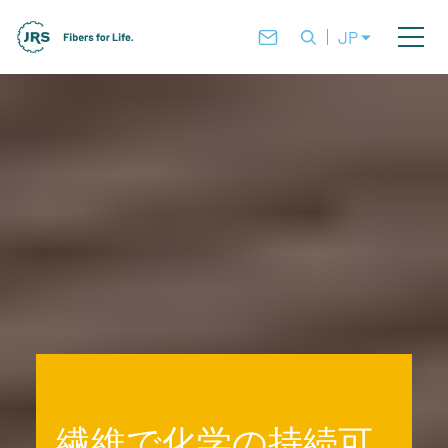
JP
繊維で化学の持続可