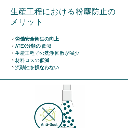
生産工程における粉塵防止の
メリット
労働安全衛生の向上
ATEX分類の
低減
生産工程での
洗浄
回数が減少
材料ロスの
低減
流動性を
損なわない