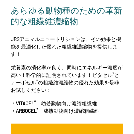
あらゆる動物種のための革新
的な粗繊維濃縮物
JRSアニマルニュートリションは、その効果と機
能を最適化した優れた粗繊維濃縮物を提供しま
す！
栄養素の消化率が良く、同時にエネルギー濃度が
®
高い！科学的に証明されています！ビタセル
と
®
アーボセル
の粗繊維濃縮物の優れた効果を是非
お試しください：
®
VITACEL
幼若動物向け濃縮粗繊維
®
ARBOCEL
成熟動物向け濃縮粗繊維