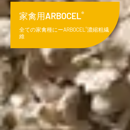
®
家禽用ARBOCEL
®
全ての家禽種にーARBOCEL
濃縮粗繊
維