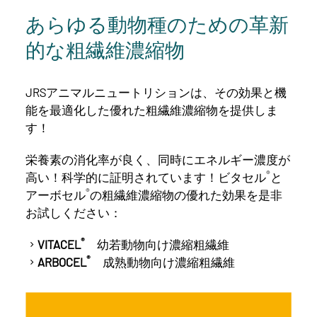
あらゆる動物種のための革新
的な粗繊維濃縮物
JRSアニマルニュートリションは、その効果と機
能を最適化した優れた粗繊維濃縮物を提供しま
す！
栄養素の消化率が良く、同時にエネルギー濃度が
®
高い！科学的に証明されています！ビタセル
と
®
アーボセル
の粗繊維濃縮物の優れた効果を是非
お試しください：
®
VITACEL
幼若動物向け濃縮粗繊維
®
ARBOCEL
成熟動物向け濃縮粗繊維