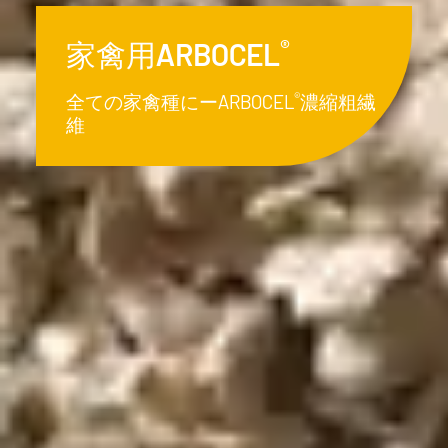
®
子豚用「Arbocel
」
（アルボセル
®
ARBOCEL
- 現代の子豚飼育におい
て、自然で経済的な代替品です。