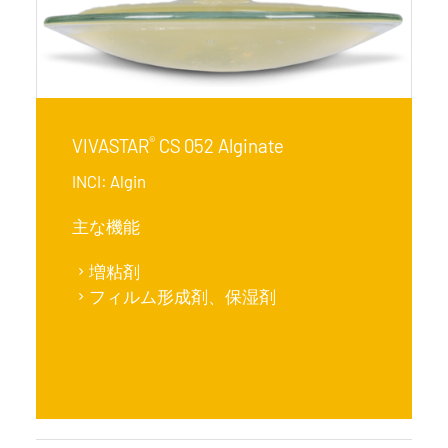
®
VIVASTAR
CS 052 Alginate
INCI: Algin
主な機能
増粘剤
フィルム形成剤、保湿剤