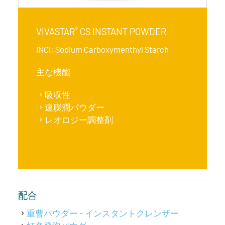
®
VIVASTAR
CS INSTANT POWDER
INCI: Sodium Carboxymenthyl Starch
主な機能
吸収性
速膨潤パウダー
レオロジー調整剤
配合
重曹パウダー - インスタントクレンザー