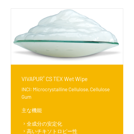
®
VIVAPUR
CS TEX Wet Wipe
INCI: Microcrystalline Cellulose, Cellulose
Gum
主な機能
全成分の安定化
高いチキソトロピー性