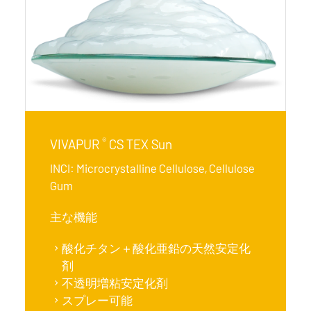
®
VIVAPUR
CS TEX Sun
INCI: Microcrystalline Cellulose, Cellulose
Gum
主な機能
酸化チタン＋酸化亜鉛の天然安定化
剤
不透明増粘安定化剤
スプレー可能