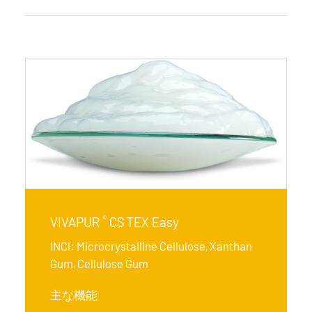
®
VIVAPUR
CS TEX Easy
INCI: Microcrystalline Cellulose, Xanthan
Gum, Cellulose Gum
主な機能