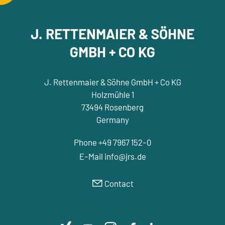
J. RETTENMAIER & SÖHNE
GMBH + CO KG
J. Rettenmaier & Söhne GmbH + Co KG
Holzmühle 1
73494 Rosenberg
Germany
Phone +49 7967 152-0
E-Mail
nf
jrs
d
Contact