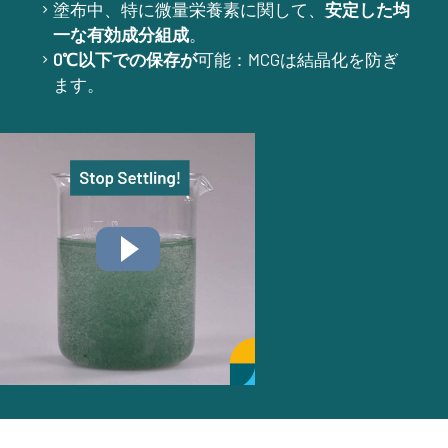
塗布中、特に微量栄養素に関して、
安定した均
一な有効成分組成
。
0℃以下での保存が
可能：MCGは結晶化を防ぎ
ます。