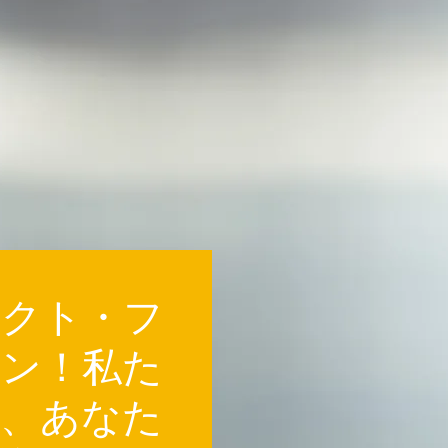
ェクト・フ
ョン！私た
術、あなた