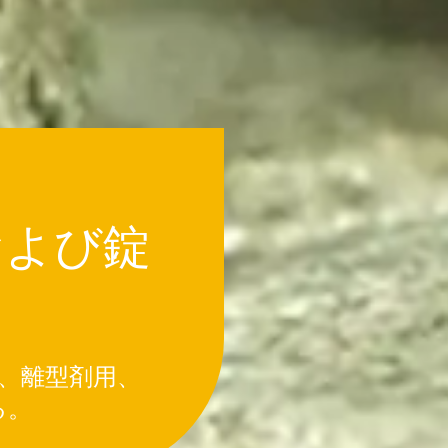
および錠
用、離型剤用、
る。