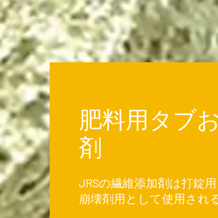
肥料用タブ
剤
JRSの繊維添加剤は打錠
崩壊剤用として使用され