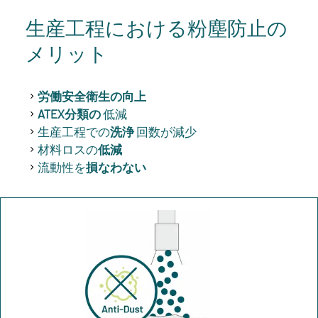
生産工程における粉塵防止の
メリット
労働安全衛生の向上
ATEX分類の
低減
生産工程での
洗浄
回数が減少
材料ロスの
低減
流動性を
損なわない