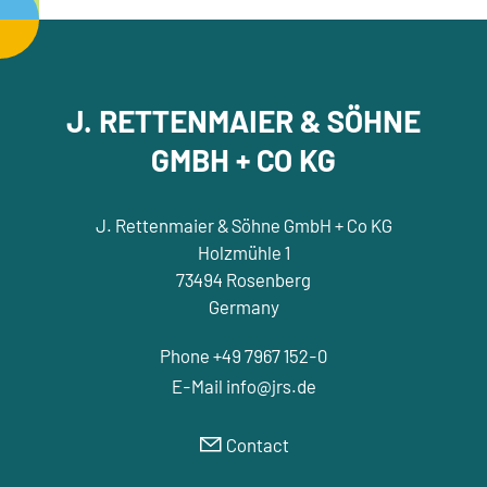
J. RETTENMAIER & SÖHNE
GMBH + CO KG
J. Rettenmaier & Söhne GmbH + Co KG
Holzmühle 1
73494 Rosenberg
Germany
Phone +49 7967 152-0
E-Mail
nf
jrs
d
Contact