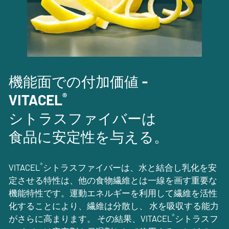
機能面での付加価値 -
®
VITACEL
シトラスファイバーは
食品に安定性を与える。
®
VITACEL
シトラスファイバーは、水と結合し乳化を安
定させる特性は、他の食物繊維とは一線を画す重要な
機能特性です。運動エネルギーを利用して繊維を活性
化することにより、繊維は分散し、
水を吸収する能力
®
がさらに高まります
。
その結果、VITACEL
シトラスフ